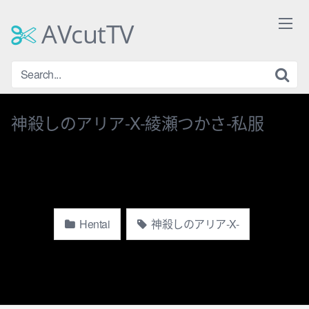
Skip
to
AVcutTV
content
神殺しのアリア-X-綾瀬つかさ-私服
Hentai
神殺しのアリア-X-