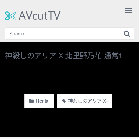
Skip
to
AVcutTV
content
神殺しのアリア-X-北里野乃花-通常1
Hentai
神殺しのアリア-X-