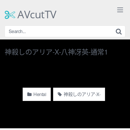
Skip
to
AVcutTV
content
神殺しのアリア-X-八神冴英-通常1
Hentai
神殺しのアリア-X-